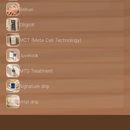
Belluxi
OligioX
MCT (Meta Cell Technology)
Juvelook
MTS Treatment
Signature drip
Vital drip