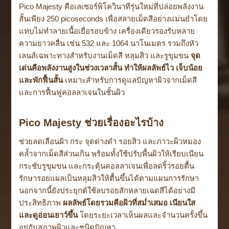
Pico Majesty คือเลเซอร์พิโควินาทีรุ่นใหม่ที่ปล่อยพลังงาน
สั้นเพียง 250 picoseconds เพื่อสลายเม็ดสีอย่างแม่นยำโดย
แทบไม่ทำลายเนื้อเยื่อรอบข้าง เครื่องเดียวรองรับหลาย
ความยาวคลื่น เช่น 532 และ 1064 นาโนเมตร รวมถึงหัว
เลนส์เฉพาะทางสำหรับงานเม็ดสี หลุมสิว และรูขุมขน
จุด
เด่นคือพลังงานสูงในช่วงเวลาสั้น ทำให้ผลลัพธ์ไว เจ็บน้อย
และพักฟื้นสั้น
เหมาะสำหรับการดูแลปัญหาผิวจากเม็ดสี
และการฟื้นฟูคอลลาเจนในชั้นผิว
Pico Majesty ช่วยเรื่องอะไรบ้าง
ช่วยลดเลือนฝ้า กระ จุดด่างดำ รอยสิว และภาวะผิวหมอง
คล้ำจากเม็ดสีส่วนเกิน พร้อมทั้งใช้ปรับพื้นผิวให้เรียบเนียน
กระชับรูขุมขน และกระตุ้นคอลลาเจนเพื่อลดริ้วรอยตื้น
รักษารอยแผลเป็นหลุมสิวให้ตื้นขึ้นได้ตามแผนการรักษา
นอกจากนี้ยังประยุกต์ใช้ลบรอยสักหลายเฉดสีได้อย่างมี
ประสิทธิภาพ
ผลลัพธ์โดยรวมคือผิวที่สม่ำเสมอ เนียนใส
และดูอ่อนเยาว์ขึ้น
โดยระยะเวลาเห็นผลและจำนวนครั้งขึ้น
อยู่กับสภาพผิวและชนิดปัญหา