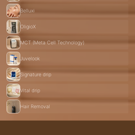
Belluxi
OligioX
MCT (Meta Cell Technology)
Juvelook
Signature drip
Vital drip
Hair Removal