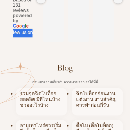
131
reviews
powered
by
G
o
o
g
l
e
review us on
Blog
อ่านบทความเกี่ยวกับความงามจากเราได้ที่นี่
รวมจุดฉีดโบท็อก
ฉีดโบท็อกก่อนงาน
ยอดฮิต มีที่ไหนบ้าง
แต่งงาน งานสำคัญ
ช่วยอะไรบ้าง
ควรทำก่อนกี่วัน
อายุเท่าไหร่ควรเริ่ม
ดื้อโบ (ดื้อโบท็อก)