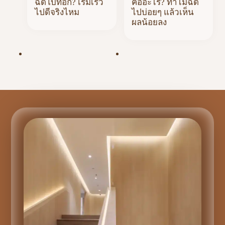
ฉีดโบท็อก? เริ่มเร็ว
คืออะไร? ทำไมฉีด
ไปดีจริงไหม
ไปบ่อยๆ แล้วเห็น
ผลน้อยลง