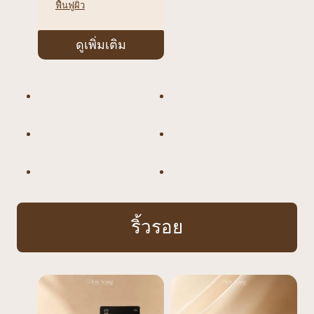
ฟื้นฟูผิว
ดูเพิ่มเติม
ริ้วรอย