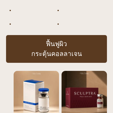
ฟื้นฟูผิว
กระตุ้นคอลลาเจน