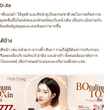
BO-Xe
ที่แม่นยำ ให้ลุคผิวและสีหน้าดูเป็นธรรมชาติ ลดโอกาสเกิดความ
ารดูสดชื่นขึ้นโดยยังคงเอกลักษณ์ของใบหน้าเดิม เมื่อประเมินร่วมกับ
ห้ผลลัพธ์ดูสมดุลและคงเส้นคงวามากขึ้น
ด้บ้าง
ีหน้า เช่น หน้าผาก หว่างคิ้ว ตีนกา รวมถึงผู้ที่ต้องการปรับกรอบ
ือลดเหงื่อบริเวณรักแร้ ฝ่ามือ และฝ่าเท้า ทั้งหมดต้องอาศัยการ
น้าโดยแพทย์ เพื่อกำหนดตำแหน่งและปริมาณที่เหมาะสม
›