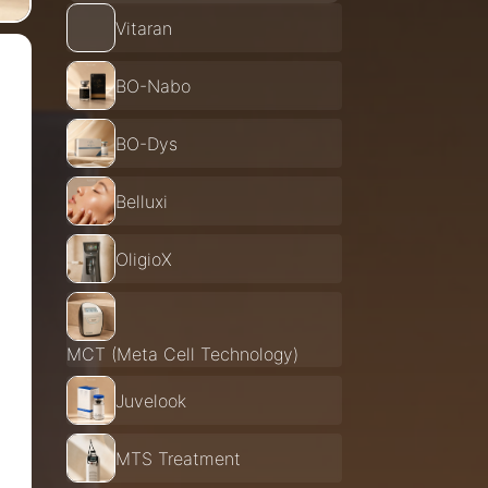
Vitaran
BO-Nabo
BO-Dys
Belluxi
OligioX
MCT (Meta Cell Technology)
Juvelook
MTS Treatment