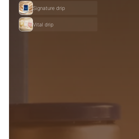
Signature drip
Vital drip