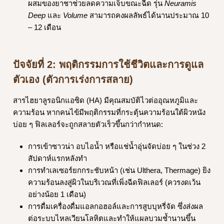
ผสมของยาชาช่วยลดความเจ็บขณะฉีด รุ่น
Neuramis
Deep
และ
Volume
สามารถคงผลลัพธ์ได้นานประมาณ 10
– 12 เดือน
ปัจจัยที่ 2: พฤติกรรมการใช้ชีวิตและการดูแล
ตัวเอง (ตัวการเร่งการสลาย)
สารไฮยาลูรอนิกแอซิด (HA) มีคุณสมบัติไวต่ออุณหภูมิและ
ความร้อน หากคนไข้มีพฤติกรรมที่กระตุ้นความร้อนใต้ผิวหนัง
บ่อย ๆ ฟิลเลอร์จะถูกสลายตัวเร็วขึ้นกว่ากำหนด:
การเข้าซาวน่า อบไอน้ำ หรือแช่น้ำอุ่นจัดบ่อย ๆ ในช่วง 2
สัปดาห์แรกหลังทำ
การทำเลเซอร์ยกกระชับหน้า (เช่น Ulthera, Thermage) ยิง
ความร้อนลงสู่ผิวในบริเวณที่เพิ่งฉีดฟิลเลอร์ (ควรงดเว้น
อย่างน้อย 1 เดือน)
การดื่มเครื่องดื่มแอลกอฮอล์และการสูบบุหรี่จัด ซึ่งส่งผล
ต่อระบบไหลเวียนโลหิตและทำให้แผลบวมช้ำนานขึ้น