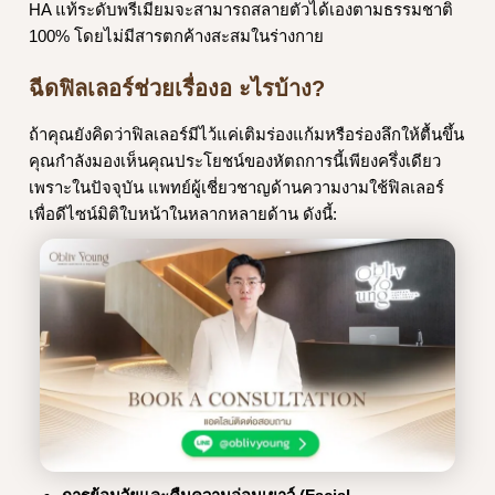
HA แท้ระดับพรีเมียมจะสามารถสลายตัวได้เองตามธรรมชาติ
100% โดยไม่มีสารตกค้างสะสมในร่างกาย
ฉีดฟิลเลอร์ช่วยเรื่องอ ะไรบ้าง?
ถ้าคุณยังคิดว่าฟิลเลอร์มีไว้แค่เติมร่องแก้มหรือร่องลึกให้ตื้นขึ้น
คุณกำลังมองเห็นคุณประโยชน์ของหัตถการนี้เพียงครึ่งเดียว
เพราะในปัจจุบัน แพทย์ผู้เชี่ยวชาญด้านความงามใช้ฟิลเลอร์
เพื่อดีไซน์มิติใบหน้าในหลากหลายด้าน ดังนี้: