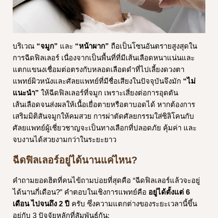
บริเวณ
“จมูก”
และ
“หน้าผาก”
ถือเป็นโซนอันตรายสูงสุดใน
การฉีดฟิลเลอร์ เนื่องจากเป็นพื้นที่ที่มีเส้นเลือดหนาแน่นและ
แตกแขนงเชื่อมต่อตรงกับหลอดเลือดดำที่ไปเลี้ยงดวงตา
แพทย์ผิวหนังและศัลยแพทย์ที่มีชื่อเสียงในปัจจุบันจึงมัก
“ไม่
แนะนำ”
ให้ฉีดฟิลเลอร์ที่จมูก เพราะเสี่ยงต่อการอุดตัน
เส้นเลือดจนส่งผลให้เนื้อเยื่อตายหรือตาบอดได้ หากต้องการ
เสริมมิติสันจมูกให้คมสวย การผ่าตัดศัลยกรรมใส่ซิลิโคนกับ
ศัลยแพทย์ผู้เชี่ยวชาญจะเป็นทางเลือกที่ปลอดภัย คุ้มค่า และ
จบงานได้สวยงามกว่าในระยะยาว
ฉีดฟิลเลอร์อยู่ได้นานแค่ไหน?
คำถามยอดฮิตที่คนไข้ถามบ่อยที่สุดคือ “ฉีดฟิลเลอร์แล้วจะอยู่
ได้นานกี่เดือน?” คำตอบในเชิงการแพทย์คือ
อยู่ได้ตั้งแต่ 6
เดือน ไปจนถึง 2 ปี
ครับ ซึ่งความแตกต่างของระยะเวลานี้ขึ้น
อยู่กับ 3 ปัจจัยหลักที่สัมพันธ์กัน: