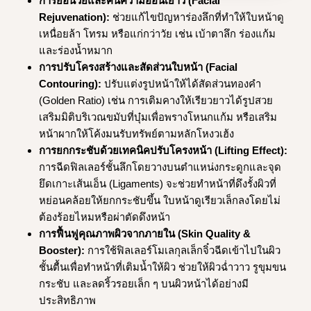
การย้อนวัยและคืนความอ่อนเยาว์ (Facial
Rejuvenation):
ช่วยแก้ไขปัญหาร่องลึกที่ทำให้ใบหน้าดู
เหนื่อยล้า โทรม หรือแก่กว่าวัย เช่น เบ้าตาลึก ร่องแก้ม
และร่องน้ำหมาก
การปรับโครงสร้างและสัดส่วนใบหน้า (Facial
Contouring):
ปรับแต่งรูปหน้าให้ได้สัดส่วนทองคำ
(Golden Ratio) เช่น การเติมคางให้เรียวยาวได้รูปสวย
เสริมมิติบริเวณขมับที่บุ๋มเพื่อพรางโหนกแก้ม หรือเสริม
หน้าผากให้โค้งมนรับทรัพย์ตามหลักโหงวเฮ้ง
การยกกระชับด้วยเทคนิคปรับโครงหน้า (Lifting Effect):
การฉีดฟิลเลอร์ชั้นลึกโดยวางบนตำแหน่งกระดูกและจุด
ยึดเกาะเส้นเอ็น (Ligaments) จะช่วยทำหน้าที่ดึงรั้งผิวที่
หย่อนคล้อยให้ยกกระชับขึ้น ใบหน้าดูเรียวเล็กลงโดยไม่
ต้องร้อยไหมหรือผ่าตัดดึงหน้า
การฟื้นฟูคุณภาพผิวจากภายใน (Skin Quality &
Booster):
การใช้ฟิลเลอร์โมเลกุลเล็กจิ๋วฉีดเข้าไปในผิว
ชั้นตื้นเพื่อทำหน้าที่เติมน้ำให้ผิว ช่วยให้ผิวฉ่ำวาว รูขุมขน
กระชับ และลดริ้วรอยเล็ก ๆ บนผิวหน้าได้อย่างมี
ประสิทธิภาพ