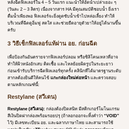
หลังฉีดฟิลเลอร์ใน 4 – 5 วันแรก แนะนำให้อัดน้ำเปล่าเยอะ ๆ
(วันละ 2 – 3 ลิตร) เนื่องจากสาร HA มีคุณสมบัติชอบน้ำ ยิ่งเรา
ดื่มน้ำเพียงพอ ฟิลเลอร์จะยิ่งดูดซับน้ำเข้าไปหล่อเลี้ยง ทำให้
บริเวณที่ฉีดดูอิ่มฟู สดใส และช่วยยืดอายุตัวยาให้อยู่ได้นานขึ้น
ครับ
3 วิธีเช็กฟิลเลอร์แท้ผ่าน อย. ก่อนฉีด
เพื่อป้องกันอันตรายจากฟิลเลอร์ปลอม หรือซิลิโคนเหลวที่อาจ
ทำให้ผิวหนังอักเสบ ติดเชื้อ และไหลย้อยผิดรูปในระยะยาว
ก่อนเข้ารับบริการฉีดฟิลเลอร์ทุกครั้ง คลินิกที่ได้มาตรฐานระดับ
สากลต้องยินดีให้คนไข้
แกะกล่องใหม่ต่อหน้า
และตรวจสอบ
ตามหลักเกณฑ์นี้:
Restylane (สวีเดน)
Restylane (สวีเดน):
กล่องต้องปิดสนิท มีสติกเกอร์โมโนแกรม
สีเงินปิดฝากล่องพร้อมรอยปรุ (ถ้าลอกออกจะทิ้งคำว่า
“VOID”
ไว้) มีเลขทะเบียน อย. และฉลากภาษาไทย และสามารถใช้