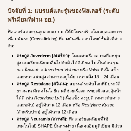
ปัจจัยที่ 1: แบรนด์และรุ่นของฟิลเลอร์ (ระดับ
พรีเมียมที่ผ่าน อย.)
ฟิลเลอร์แต่ละรุ่นถูกออกแบบมาให้มีโครงสร้างโมเลกุลและการ
เชื่อมพันธะ (Cross-linking) ที่ต่างกันเพื่อตอบโจทย์ชั้นผิวที่ต่าง
กัน:
ตระกูล Juvederm (อเมริกา):
โดดเด่นเรื่องความยืดหยุ่น
สูง เจลเรียบเนียนกลืนไปกับผิวได้ดีเยี่ยม ไม่เป็นก้อน รุ่น
ยอดนิยมอย่าง
Juvederm Voluma
หรือ
Volux
ที่เนื้อแข็ง
และหนาแน่นสูง สามารถอยู่ได้ยาวนานถึง 18 – 24 เดือน
ตระกูล Restylane (สวีเดน):
แบรนด์ระดับโลกที่มีประวัติ
ยาวนาน มีเทคโนโลยีเด่นที่ช่วยเรื่องการพยุงผิวและอุ้มน้ำ
ได้ดี เช่น
Restylane Lyft
(เนื้อแข็ง คงรูปดี เหมาะกับคาง
และขมับ) อยู่ได้นาน 12 เดือน หรือ
Restylane Kysse
(สำหรับปาก) อยู่ได้นาน 12 เดือน
ตระกูล Neuramis (เกาหลี):
ฟิลเลอร์ยอดนิยมที่ใช้
เทคโนโลยี SHAPE ปั้นทรงง่าย เนื้อเจลอิ่มฟูดีเยี่ยม มีส่วน