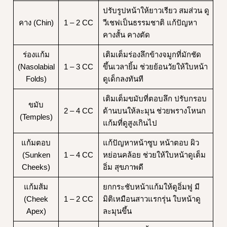
ปรับรูปหน้าให้ยาวเรียว สมส่วน ดู
คาง (Chin)
1 – 2 CC
วีเชฟเป็นธรรมชาติ แก้ปัญหา
คางสั้น คางตัด
ร่องแก้ม
เติมเต็มร่องลึกข้างจมูกที่มักชัด
(Nasolabial
1 – 3 CC
ขึ้นเวลายิ้ม ช่วยย้อนวัยให้ใบหน้า
Folds)
ดูเด็กลงทันที
เติมเต็มขมับที่ตอบลึก ปรับกรอบ
ขมับ
2 – 4 CC
ด้านบนให้ละมุน ช่วยพรางโหนก
(Temples)
แก้มที่ดูสูงเกินไป
แก้มตอบ
แก้ปัญหาหน้าซูบ หน้าตอบ ผิว
(Sunken
1 – 4 CC
หย่อนคล้อย ช่วยให้ใบหน้าดูเต็ม
Cheeks)
อิ่ม สุขภาพดี
แก้มส้ม
ยกกระชับหน้าแก้มให้ดูอิ่มฟู มี
(Cheek
1 – 2 CC
มิติเหมือนสาวแรกรุ่น ใบหน้าดู
Apex)
ละมุนขึ้น