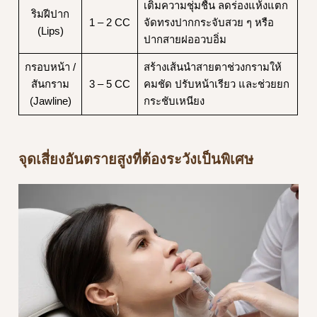
เติมความชุ่มชื้น ลดร่องแห้งแตก
ริมฝีปาก
1 – 2 CC
จัดทรงปากกระจับสวย ๆ หรือ
(Lips)
ปากสายฝออวบอิ่ม
กรอบหน้า /
สร้างเส้นนำสายตาช่วงกรามให้
สันกราม
3 – 5 CC
คมชัด ปรับหน้าเรียว และช่วยยก
(Jawline)
กระชับเหนียง
จุดเสี่ยงอันตรายสูงที่ต้องระวังเป็นพิเศษ