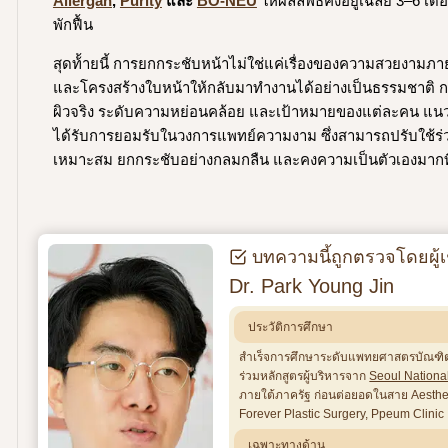
Allergan
,
Purity
และ
BO-NEU
ให้ผลลัพธ์คงอยู่เฉลี่ย 3–6 เดื
พักฟื้น
สุดท้้ายนี้ การยกกระชับหน้าไม่ใช่แค่เรื่องของความสวยงามภ
และโครงสร้างใบหน้าให้กลับมาทำงานได้อย่างเป็นธรรมชาติ ก
ผิวจริง ระดับความหย่อนคล้อย และเป้าหมายของแต่ละคน แนวทางทั
ได้รับการยอมรับในวงการแพทย์ความงาม ซึ่งสามารถปรับใช้ร่วมก
เหมาะสม ยกกระชับอย่างกลมกลืน และคงความเป็นตัวเองมากที
บทความนี้ถูกตรวจโดยผู้เช
Dr. Park Young Jin
ประวัติการศึกษา
สำเร็จการศึกษาระดับแพทยศาสตรบัณฑ
ร่วมหลักสูตรผู้บริหารจาก
Seoul National
ภายใต้ภาครัฐ ก่อนต่อยอดในสาย Aestheti
Forever Plastic Surgery, Ppeum Clini
เฉพาะทางด้าน