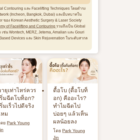
ial Contouring และ Facelifting Techniques โดยดำรง
Network (Incheon, Bangkok, Dubai) และมีบทบาทใน
 ของ Korean Aesthetic Surgery & Laser Society
my of Facelifting and Contouring
รวมถึงเป็น Global
ำ เช่น Wontech, MERZ, Jetema, Amalian และ Gouri
y-Based Devices และ Skin Rejuvenation ในระดับสากล
อายุเท่าไหร่ควร
ดื้อโบ (ดื้อโบท็
เริ่มฉีดโบท็อก?
อก) คืออะไร?
เริ่มเร็วไปดีจริง
ทำไมฉีดไป
ไหม
บ่อยๆ แล้วเห็น
ผลน้อยลง
โดย
Park Young
in
โดย
Park Young
Jin