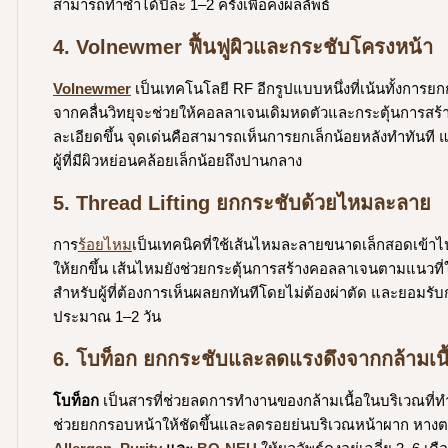
สามารถทำซ้ำได้ปีละ 1–2 ครั้งเพื่อคงผลลัพธ์
4. Volnewmer ฟื้นฟูผิวและกระชับโครงหน้า
Volnewmer
เป็นเทคโนโลยี RF อีกรูปแบบหนึ่งที่เน้นทั้งการ
จากคลื่นวิทยุจะช่วยให้คอลลาเจนเดิมหดตัวและกระตุ้นการสร้าง
ละเอียดขึ้น จุดเด่นคือสามารถเห็นการยกเล็กน้อยหลังทำทันที แ
ผู้ที่มีผิวหย่อนคล้อยเล็กน้อยถึงปานกลาง
5. Thread Lifting ยกกระชับด้วยไหมละลาย
การ
ร้อยไหม
เป็นเทคนิคที่ใช้เส้นไหมละลายขนาดเล็กสอดเข้าไป
ให้ยกขึ้น เส้นไหมยังช่วยกระตุ้นการสร้างคอลลาเจนตามแนวที่
สำหรับผู้ที่ต้องการเห็นผลยกทันทีโดยไม่ต้องผ่าตัด และยอมรับ
ประมาณ 1–2 วัน
6. โบท็อก ยกกระชับและลดแรงดึงจากกล้ามเนื
โบท็อก
เป็นสารที่ช่วยลดการทำงานของกล้ามเนื้อในบริเวณที่ทำใ
ช่วยยกกรอบหน้าให้ชัดขึ้นและลดรอยย่นบริเวณหน้าผาก หางตา หร