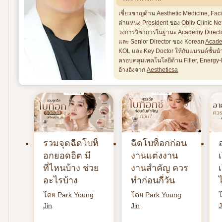
เชี่ยวชาญด้าน Aesthetic Medicine, Fac
ตำแหน่ง President ของ Obliv Clinic 
วงการวิชาการในฐานะ Academy Director
และ Senior Director ของ Korean
Acade
KOL และ Key Doctor ให้กับแบรนด์ชั้นน
ครอบคลุมเทคโนโลยีด้าน Filler, Energ
อ้างอิงจาก
Aestheticsa
รวมจุดฉีดโบท็
ฉีดโบท็อกก่อน
อกยอดฮิต มี
งานแต่งงาน
ที่ไหนบ้าง ช่วย
งานสำคัญ ควร
อะไรบ้าง
ทำก่อนกี่วัน
โดย
Park Young
โดย
Park Young
Jin
Jin
J