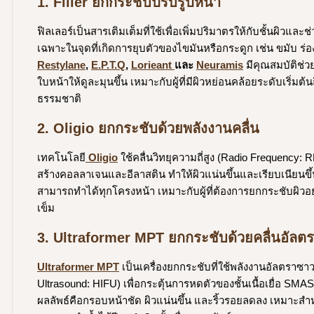
1. Filler ยกกระชับปรับรูปหน้า
ฟิลเลอร์เป็นสารเติมเต็มที่ใช้เพื่อเพิ่มปริมาตรให้กับชั้นผิวแล
เฉพาะในจุดที่เกิดการยุบตัวของไขมันหรือกระดูก เช่น ขมับ ร่
Restylane
,
E.P.T.Q
,
Lorieant
และ
Neuramis
มีคุณสมบัติช่
ใบหน้าให้ดูละมุนขึ้น เหมาะกับผู้ที่มีผิวหย่อนคล้อยระดับเริ่มต
ธรรมชาติ
2. Oligio ยกกระชับด้วยพลังงานคลื่น
เทคโนโลยี
Oligio
ใช้คลื่นวิทยุความถี่สูง (Radio Frequency: RF
สร้างคอลลาเจนและอีลาสติน ทำให้ผิวแน่นขึ้นและเรียบเนียนขึ้
สามารถทำได้ทุกโครงหน้า เหมาะกับผู้ที่ต้องการยกกระชับผิวอย่
เข็ม
3. Ultraformer MPT ยกกระชับด้วยคลื่นอัลต
Ultraformer MPT
เป็นเครื่องยกกระชับที่ใช้พลังงานอัลตราซา
Ultrasound: HIFU) เพื่อกระตุ้นการหดตัวของชั้นเนื้อเยื่อ SMAS 
ผลลัพธ์คือกรอบหน้าชัด ผิวแน่นขึ้น และริ้วรอยลดลง เหมาะสำหร